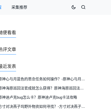
程
采集推荐
随便看看
热评文章
最近发表
原神心与月蓝色的思念任务如何操作？-原神心与月蓝色的思念任务玩法攻略详细介绍
原神海原巡回法官成就怎么获得？原神海原巡回法官成就攻略
原神迪卢克bug怎么卡？原神迪卢克bug卡法攻略
方寸对决燕子坞野外物资如何寻找？-方寸对决燕子坞野外物资详细位置分布图