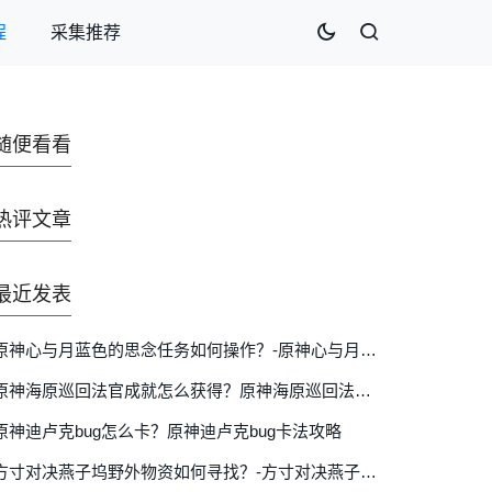
程
采集推荐
随便看看
热评文章
最近发表
原神心与月蓝色的思念任务如何操作？-原神心与月蓝色的思念任务玩法攻略详细介绍
原神海原巡回法官成就怎么获得？原神海原巡回法官成就攻略
原神迪卢克bug怎么卡？原神迪卢克bug卡法攻略
方寸对决燕子坞野外物资如何寻找？-方寸对决燕子坞野外物资详细位置分布图