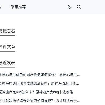
程
采集推荐
随便看看
热评文章
最近发表
原神心与月蓝色的思念任务如何操作？-原神心与月蓝色的思念任务玩法攻略详细介绍
原神海原巡回法官成就怎么获得？原神海原巡回法官成就攻略
原神迪卢克bug怎么卡？原神迪卢克bug卡法攻略
方寸对决燕子坞野外物资如何寻找？-方寸对决燕子坞野外物资详细位置分布图